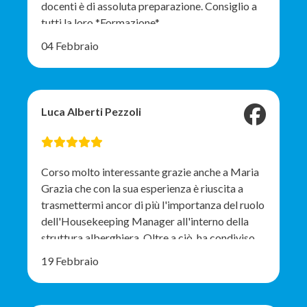
docenti è di assoluta preparazione. Consiglio a
tutti la loro *Formazione*
04 Febbraio
Luca Alberti Pezzoli
Corso molto interessante grazie anche a Maria
Grazia che con la sua esperienza è riuscita a
trasmettermi ancor di più l'importanza del ruolo
dell'Housekeeping Manager all'interno della
struttura alberghiera. Oltre a ciò, ha condiviso
alcuni "segreti" del mestiere che cercherò
19 Febbraio
sicuramente di fare miei per raggiungere tutti gli
obbiettivi futuri. Per ultimo, tengo a
sottolineare la chiarezza del linguaggio da lei