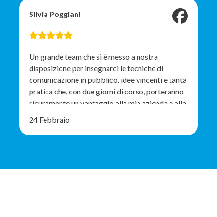
utilizzato che ha permesso anche a persone
Silvia Poggiani
straniere di apprendere ogni cosa detta. Grazie
Un grande team che si è messo a nostra
disposizione per insegnarci le tecniche di
comunicazione in pubblico. idee vincenti e tanta
pratica che, con due giorni di corso, porteranno
sicuramente un vantaggio alla mia azienda e alla
mia esperienza lavorativa. Consigliato
24 Febbraio