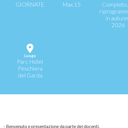
GIORNATE
Max 15
Completo,
riprogram
in autun
2026
Luogo
Parc Hotel
Peschiera
del Garda
- Benvenuto e presentazione da parte dei docenti.