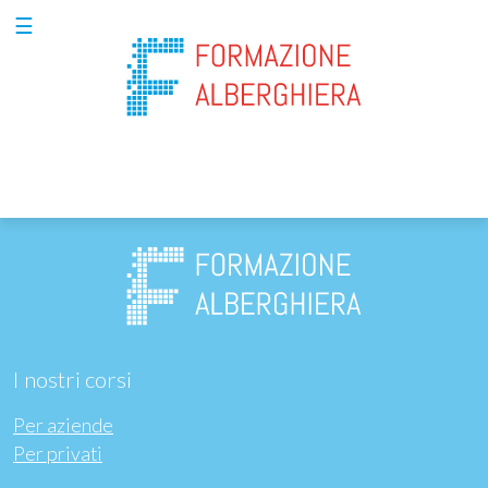
☰
Chi
siamo
Per
aziende
Per
privati
I nostri corsi
Formazione
Per aziende
property
Per privati
management