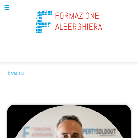
☰
Chi
siamo
Per
aziende
Eventi
Per
privati
Formazione
property
management