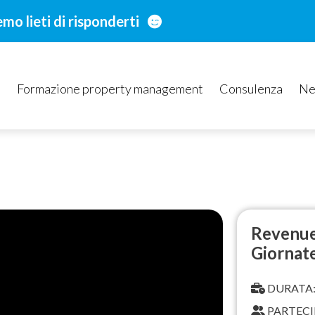
o lieti di risponderti
i
Formazione property management
Consulenza
Ne
Revenue
Giornate
DURATA: 
PARTECIP