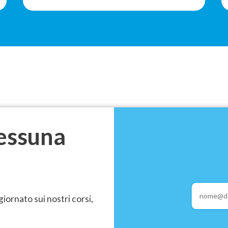
cercherò sicuramente di fare miei per
raggiungere tutti gli obbiettivi futuri. Per
ultimo, tengo a sottolineare la chiarezza del
linguaggio da lei utilizzato che ha permesso
anche a persone straniere di apprendere ogni
cosa detta. Grazie
essuna
giornato sui nostri corsi,