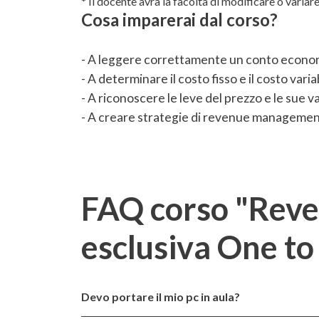
* Il docente avrà la facoltà di modificare o variar
Cosa imparerai dal corso?
- A leggere correttamente un conto econo
- A determinare il costo fisso e il costo varia
- A riconoscere le leve del prezzo e le sue va
- A creare strategie di revenue managemen
FAQ corso "Reve
esclusiva One to
Devo portare il mio pc in aula?