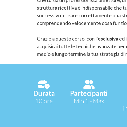
Che tu sia un professionista di settore, u
struttura ricettiva è indispensabile che tu
successivo: creare correttamente una strat
comprendendo velocemente cosa funzion
Grazie a questo corso, con l'
esclusiva
ed 
acquisirai tutte le tecniche avanzate per
medio e lungo termine la tua strategia 
Durata
Partecipanti
10 ore
Min 1 - Max
i