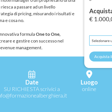
n hotel manager o un proprietario di una
 riesca a passare ad un livello
Acquista
egia di pricing, misurando i risultati e
€ 1.000,
a e cosa no.
innovativa formula
One to One,
 creare e gestire con successo nel
di revenue management.
Acquista 
Date
Luogo
SU RICHIESTA scrivici a
online
nfo@formazionealberghiera.it