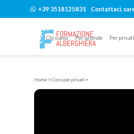
+39 3518125831 Contattaci, sarem
Chi siamo
Per aziende
Per privat
Home
>
Corsi per privati
>