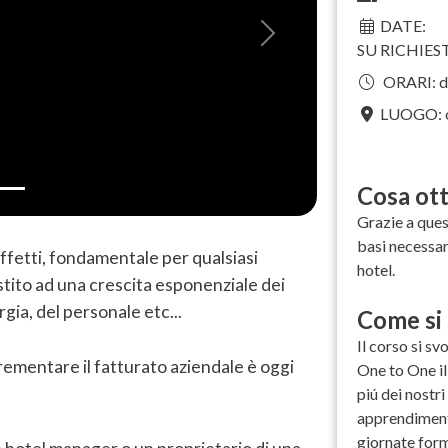
DATE:
Next
SU RICHIESTA
ORARI:
d
LUOGO: o
Cosa ott
Grazie a ques
basi necessar
effetti, fondamentale per qualsiasi
hotel.
stito ad una crescita esponenziale dei
rgia, del personale etc...
Come si 
Il corso si sv
rementare il fatturato aziendale è oggi
One to One il
piú dei nostri
apprendimento
giornate form