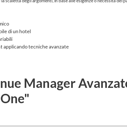
e la scaletta degli argomenti, in base alle esigenze o necessità dei p
mico
bile di un hotel
riabili
t applicando tecniche avanzate
nue Manager Avanzato,
 One"