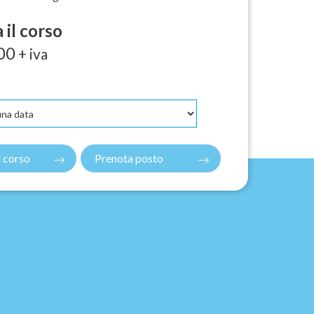
 il corso
00
+ iva
il corso
Prenota posto