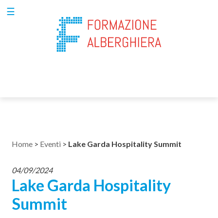
☰
Chi
siamo
Per
aziende
Per
Home
>
Eventi
>
Lake Garda Hospitality Summit
privati
04/09/2024
Lake Garda Hospitality
Formazione
Summit
property
management