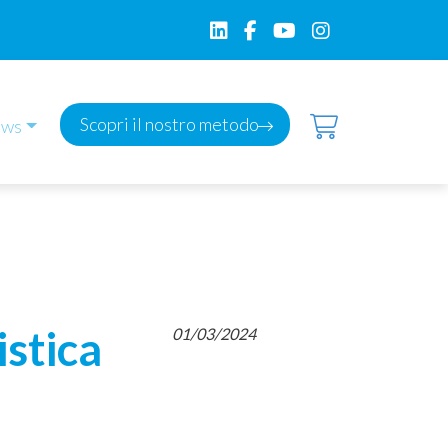
Scopri il nostro metodo
ws
stica
01/03/2024