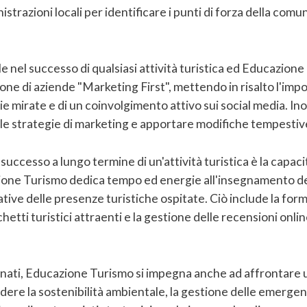
trazioni locali per identificare i punti di forza della comu
le nel successo di qualsiasi attività turistica ed Educazione
ione di aziende "Marketing First", mettendo in risalto l'im
e mirate e di un coinvolgimento attivo sui social media. In
elle strategie di marketing e apportare modifiche tempestiv
uccesso a lungo termine di un'attività turistica è la capaci
zione Turismo dedica tempo ed energie all'insegnamento del
tive delle presenze turistiche ospitate. Ciò include la for
acchetti turistici attraenti e la gestione delle recensioni o
ionati, Educazione Turismo si impegna anche ad affrontare u
dere la sostenibilità ambientale, la gestione delle emergenz