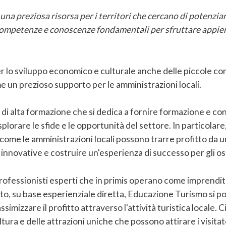
a preziosa risorsa per i territori che cercano di potenziare
competenze e conoscenze fondamentali per sfruttare appien
per lo sviluppo economico e culturale anche delle piccole c
n prezioso supporto per le amministrazioni locali.
i alta formazione che si dedica a fornire formazione e con
orare le sfide e le opportunità del settore. In particolare,
ome le amministrazioni locali possono trarre profitto da un'a
innovative e costruire un'esperienza di successo per gli osp
professionisti esperti che in primis operano come imprendito
to, su base esperienziale diretta, Educazione Turismo si po
simizzare il profitto attraverso l'attività turistica local
cultura e delle attrazioni uniche che possono attirare i visita