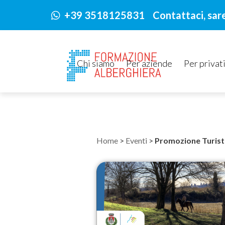
+39 3518125831 Contattaci, sarem
Chi siamo
Per aziende
Per privat
Home
>
Eventi
>
Promozione Turist