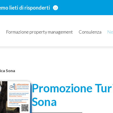
o lieti di risponderti
i
Formazione property management
Consulenza
Ne
ica Sona
Promozione Turi
Sona